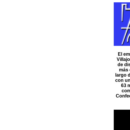
El em
Villaj
de di
más 
largo 
con un
63 m
com
Confed