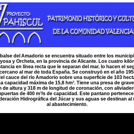
balse del Amadorio se encuentra situado entre los municip
oyosa y Orcheta, en la provincia de Alicante. Los cuatro kil
stancia en línea recta que le separan del mar, lo hacen el s
cercano al mar de toda España. Se construyó en el año 1957
del cauce del río Amadorio sobre una superficie de 103 hect
a capacidad máxima de 15,8 hm³. Tiene una presa de grav
 de altura y 318 m de longitud de coronación, con aliviade
puertas de 400 m³/s de capacidad. Este pantano pertenece 
eración Hidrográfica del Júcar y sus aguas se destinan al 
al abastecimiento.