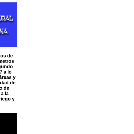
ios de
ómetros
egundo
 a lo
áreas y
edad de
ro de
a la
riego y